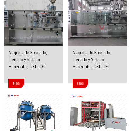
Máquina de Formado,
Máquina de Formado,
Llenado y Sellado
Llenado y Sellado
Horizontal, DXD-130
Horizontal, DXD-180
Más
Más