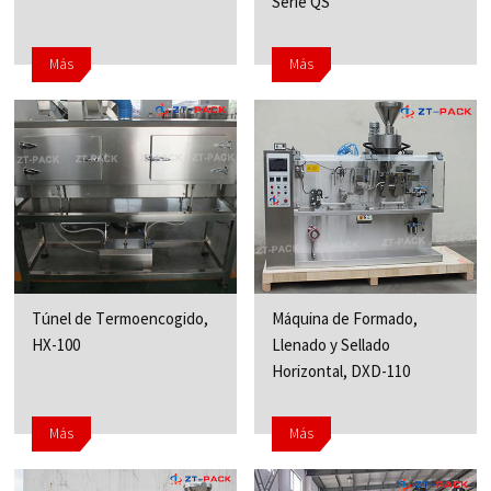
Serie QS
Más
Más
Túnel de Termoencogido,
Máquina de Formado,
HX-100
Llenado y Sellado
Horizontal, DXD-110
Más
Más