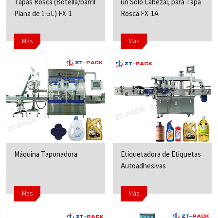
Tapas Rosca (Botella/barril
un Solo Cabezal, para Tapa
Plana de 1-5L) FX-1
Rosca FX-1A
Más
Más
Máquina Taponadora
Etiquetadora de Etiquetas
Autoadhesivas
Más
Más