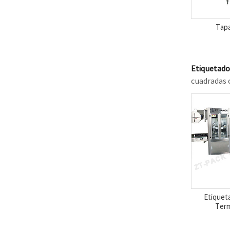
Tapa
Etiquetado
cuadradas o
Etiquet
Term