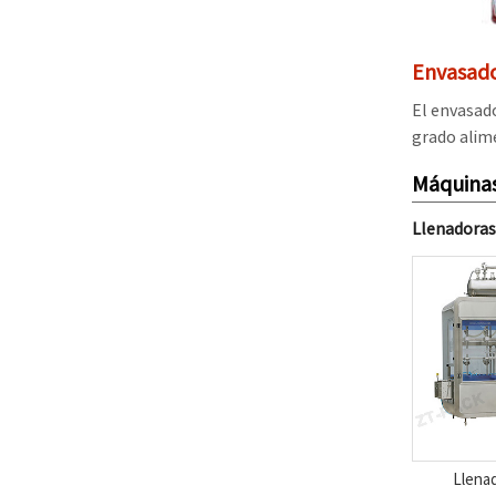
Envasado
El envasado
grado alim
Máquina
Llenadoras
Llena