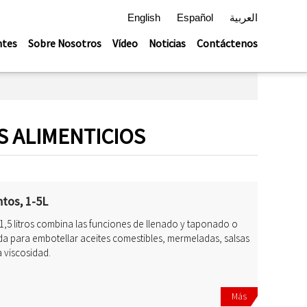
English
Español
العربية
ntes
Sobre Nosotros
Vídeo
Noticias
Contáctenos
 ALIMENTICIOS
ntos, 1-5L
1,5 litros combina las funciones de llenado y taponado o
 para embotellar aceites comestibles, mermeladas, salsas
a viscosidad.
Más