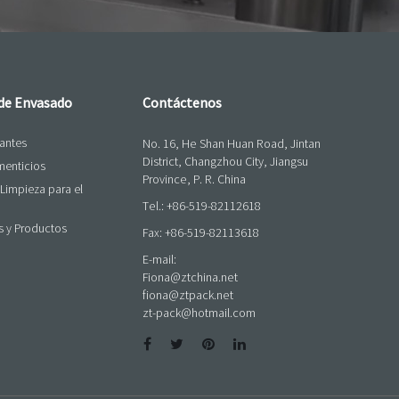
 de Envasado
Contáctenos
cantes
No. 16, He Shan Huan Road, Jintan
District, Changzhou City, Jiangsu
menticios
Province, P. R. China
Limpieza para el
Tel.:
+86-519-82112618
s y Productos
Fax: +86-519-82113618
E-mail:
Fiona@ztchina.net
fiona@ztpack.net
zt-pack@hotmail.com