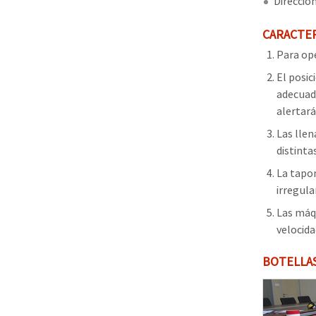
Direcció
CARACTER
Para ope
El posic
adecuada
alertará
Las llen
distinta
La tapo
irregula
Las máqu
velocida
BOTELLA