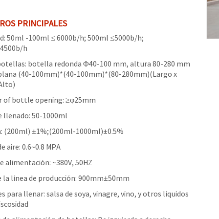
ROS PRINCIPALES
d: 50ml -100ml ≤ 6000b/h; 500ml ≤5000b/h;
4500b/h
botellas: botella redonda Φ40-100 mm, altura 80-280 mm
 plana (40-100mm)*(40-100mm)*(80-280mm)(Largo x
Alto)
r of bottle opening: ≥φ25mm
 llenado: 50-1000ml
n: (200ml) ±1%;(200ml-1000ml)±0.5%
e aire: 0.6~0.8 MPA
e alimentación: ~380V, 50HZ
e la línea de producción: 900mm±50mm
s para llenar: salsa de soya, vinagre, vino, y otros líquidos
iscosidad