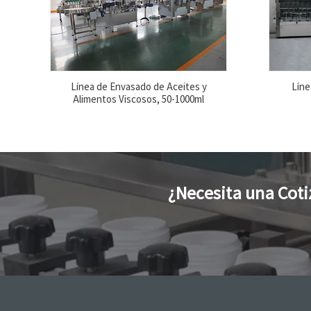
Línea de Envasado de Aceites y
Líne
Alimentos Viscosos, 50-1000ml
¿Necesita una Coti