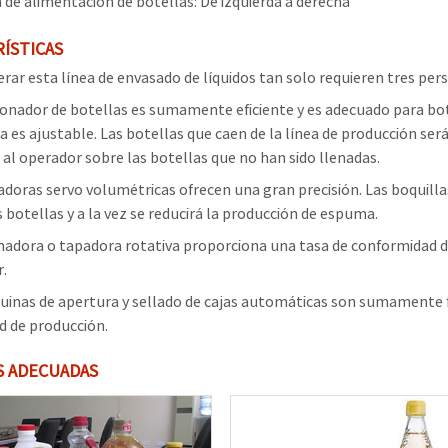
n de alimentación de botellas: De izquierda a derecha
ÍSTICAS
rar esta línea de envasado de líquidos tan solo requieren tres per
ionador de botellas es sumamente eficiente y es adecuado para bot
 es ajustable. Las botellas que caen de la línea de producción ser
 al operador sobre las botellas que no han sido llenadas.
adoras servo volumétricas ofrecen una gran precisión. Las boquil
s botellas y a la vez se reducirá la producción de espuma.
nadora o tapadora rotativa proporciona una tasa de conformidad d
r.
inas de apertura y sellado de cajas automáticas son sumamente fáci
d de producción.
S ADECUADAS