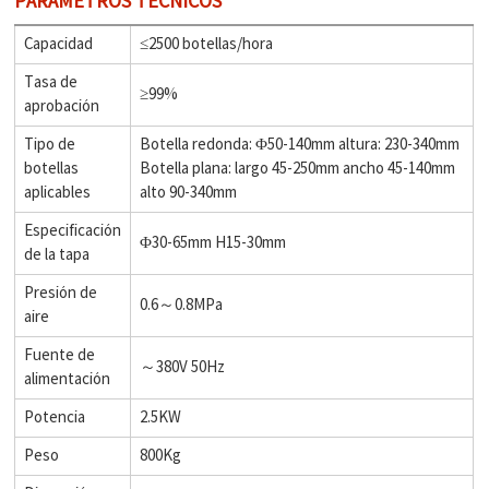
PARÁMETROS TÉCNICOS
Capacidad
≤2500 botellas/hora
Tasa de
≥99%
aprobación
Tipo de
Botella redonda: Φ50-140mm altura: 230-340mm
botellas
Botella plana: largo 45-250mm ancho 45-140mm
aplicables
alto 90-340mm
Especificación
Φ30-65mm H15-30mm
de la tapa
Presión de
0.6～0.8MPa
aire
Fuente de
～380V 50Hz
alimentación
Potencia
2.5KW
Peso
800Kg